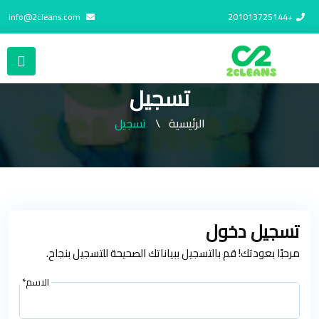
info@2cleans.com
+201013725144
تسجيل
الرئيسية
تسجيل
تسجيل دخول
مرحبًا بعودتك! قم بالتسجيل ببياناتك الصحيحة للتسجيل بنجاح.
الاسم*