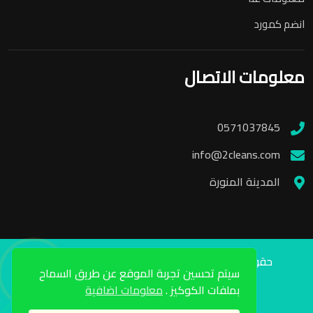
انضم كمورد
معلومات الاتصال
0571037845
info@2cleans.com
المدينة المنورة
حقوق الطبع والنشر محفوظة لشركة تو كلينرز 2024
سيتم تحسين تجربة الموقع عن طريق السماح
برمجة محمد حسن
بملفات الكوكيز .
معلومات اضافية
للتوصل