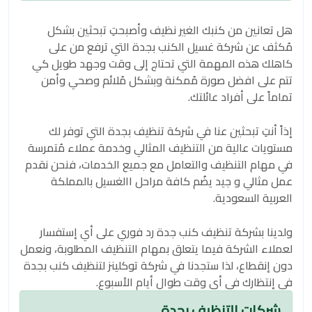
هل تعانين من كنبك الغير نظيف وأصبحتِ تبحثين بشكل
مُكثف عن شركة غسيل الكنب بجدة التي ترفع من على
كاهلك هذه المهمة التي تحتاج إلى وقت وجهد طويل كي
تتم على افضل صورة مُمكنة وبشكل مُلائم وصحي وأمن
تماماً على أفراد عائلتك.
إذاً أنتِ تبحثين عنا في شركة تنظيف بجدة التي توفر لك
مستويات عالية من التنظيف المثالي وخدمة عملاء مُتمرسة
في مهام التنظيف والتعامل مع جميع الخدمات، فنحن نقدم
عمل مثالي و جيد يضُم كافة مراحل االغسيل بالمملكة
العربية السعودية.
ولدينا بشركة تنظيف كنب جدة رد فوري على أي إستفسار
لعملاء الشركة فيما يتعلق بمهام التنظيف المطلوبة، ونعمل
دون إنقطاع، لذا ستجدنا في شركة توكلينز لتنظيف كنب بجدة
في إنتظارك في أي وقت طوال أيام الأسبوع.
شركات التنظيف بجدة