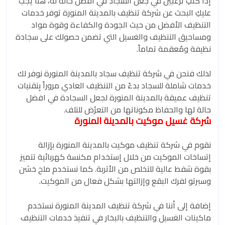
إذا كنتِ ترغبين في جعل السجاد في افضل حاله له، هنا يجب
عليكِ البحث عن شركة تنظيف بالمدينة المنورة توفر خدمات
التنظيف الأفضل من حيث الجودة والكفاءة وقوة مواد
ومساحيق التنظيف والغسيل التي تضمن حصولك على سجادة
نظيفة ومُعقمة تماماً.
لذلك فنحن في شركة تنظيف سجاد بالمدينة المنورة نوفر لك
خدمات شاملة للسجاد بدءً من التنظيف العادي مروراً بِتقنيات
تنظيف عميقة بالمدينة المنورة لجعل السجادة في افضل
حالة لها والحفاظ مكوناتها من التعرُض للتلف.
شركة غسيل موكيت بالمدينة المنورة
نقوم في شركة تنظيف موكيت بالمدينة المنورة بإزالة
إتساخات الموكيت من خلال إستخدام مكنسة كهربائية تتميز
بقوة شفط عالية للتخلص من الأتربة. كما نستخدم ملح خشن
وسبرتو لفرك البقع وإزالتها بشكل فعال من الموكيت.
إضافة إلى أننا في شركة تنظيف المدينة المنورة نستخدم
ماكينات الغسيل والتنظيف بالبخار في تنفيذ خدمات التنظيف