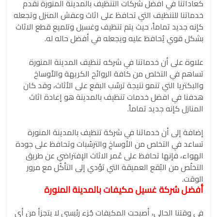
كعاداتنا في افضل شركات التنظيف بالمدينة المنورة نقدم
خدماتنا للتنظيف التي تحافظ على اثاث وعفش المنزل وتجعله
كإنه جديد تماماً، حيث يتم تنظيف وغسيل وتلميع قطع الاثاث
بشكل قوي يُحافظ عليه ويجعله في أفضل حاله له.
علاوة على أن خدماتنا في شركه تنظيف المدينة المنورة
تساهم في التخلص من كافة الروائح الكريهة والأوساخ
والبكتريا التي تنمو نتيجة ترسُب البقع على الأثاث، وقد كان
هدفنا في افضل خدمات تنظيف بالمدينة هو إعادة اثاث
المنازل كإنه جديد تماماً.
إضافة إلى أن خدماتنا في شركة تنظيف بالمدينة المنورة
تساعد في التخلص من الأوساخ والترسُبات وتحافظ على جودة
الهواء، فإنها تحافظ على عُمر الاثاث الإفتراضي عن طريق
التخلُص من البُقع العميقة التي تؤدي إلى التأكُل مع مرور
الوقت.
أفضل شركة غسيل مكيفات بالمدينة المنورة
في وقتنا الحالي، أصبحت المكيفات جُزء رئيسي لا يتجزأ من أي