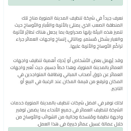
نعرف جيداً في شركة تنظيف المدينة المنورة مناخ تلك
المنطقة الصعب الذي يمتلئ بالأتربة والغُبار والأوساخ حيث
تتميز هذه البيئة بإنها صحراوية بما يجعل هناك تطايُر للأتربة
والغبار بشكل مُستمر، وبالتالي إتساخ واجهات العمائر جراء
تراكُم الأوساخ والأتربة عليها.
وقد يُهمل بعض الأشخاص أو يُدرك أهمية تنظيف واجهات
العمائر بالمدينة المنورة، وهذا خطأ جسيم، حيث تُعبر واجهات
العمائر عن ذوق أصحاب المباني ونظافة المتواجدين في
المكان وترفع من قيمة المكان عند الرغبة في البيع أو
التاجير.
لذلك نوفر في افضل شركات تنظيف بالمدينة المنورة خدمات
الشركة لتنظيف العمائر في جميع الأنحاء بما يضمن توفير
واجهة نظيفة ومُتسخة وخالية من الشوائب والأوساخ من
خلال عمالة غسيل عمائر خبيرة في هذا العمل.