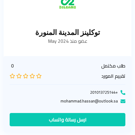
توكلينز المدينة المنورة
عضو منذ May 2024
طلب مكتمل
0
تقييم المورد
+201013725144
mohammad.hassan@outlook.sa
ارسل رسالة واتساب