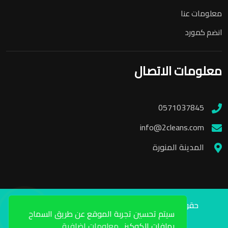
معلومات عنا
انضم كمورد
معلومات الاتصال
0571037845
info@2cleans.com
المدينة المنورة
حقوق الطبع والنشر محفوظة لشركة تو كلينرز 2024
سيتم تحسين تجربة الموقع عن طريق السماح
برمجة محمد حسن
بملفات الكوكيز .
معلومات اضافية