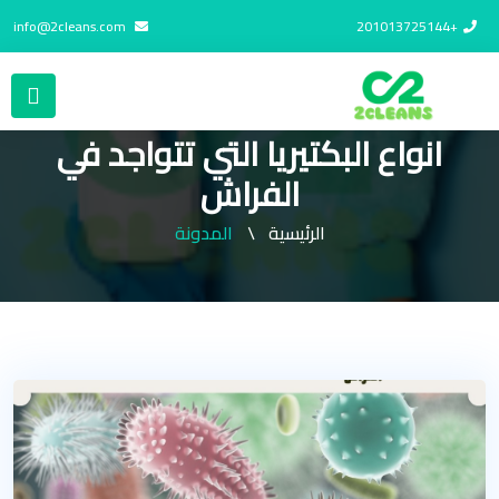
info@2cleans.com
+201013725144
انواع البكتيريا التي تتواجد في
الفراش
الرئيسية
المدونة