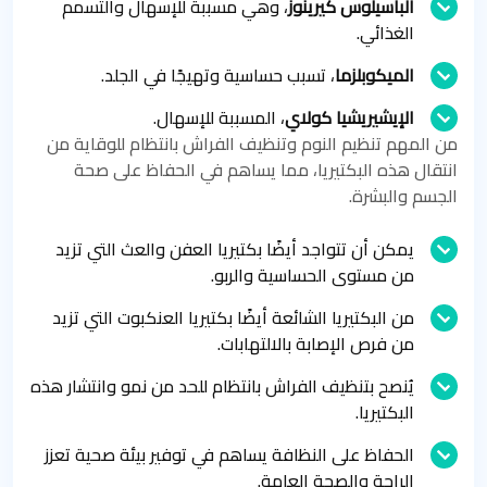
الباسيلوس كيرينوز
، وهي مسببة للإسهال والتسمم
الغذائي.
الميكوبلزما
، تسبب حساسية وتهيجًا في الجلد.
الإيشيريشيا كولاي
، المسببة للإسهال.
من المهم تنظيم النوم وتنظيف الفراش بانتظام للوقاية من
انتقال هذه البكتيريا، مما يساهم في الحفاظ على صحة
الجسم والبشرة.
يمكن أن تتواجد أيضًا بكتيريا العفن والعث التي تزيد
من مستوى الحساسية والربو.
من البكتيريا الشائعة أيضًا بكتيريا العنكبوت التي تزيد
من فرص الإصابة بالالتهابات.
يُنصح بتنظيف الفراش بانتظام للحد من نمو وانتشار هذه
البكتيريا.
الحفاظ على النظافة يساهم في توفير بيئة صحية تعزز
الراحة والصحة العامة.