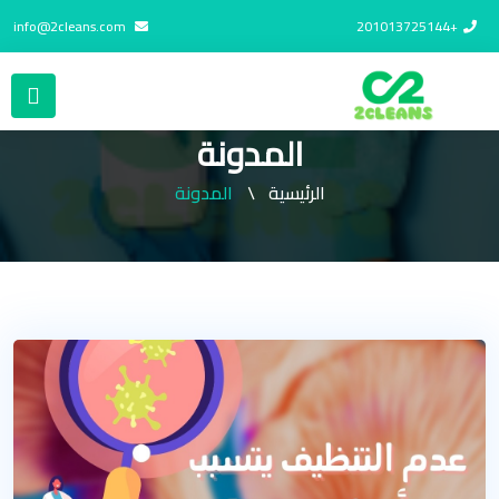
info@2cleans.com
+201013725144
المدونة
الرئيسية
المدونة