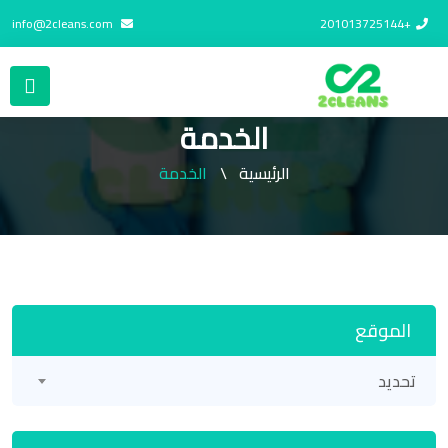
info@2cleans.com
+201013725144
الخدمة
الرئيسية
الخدمة
الموقع
تحديد