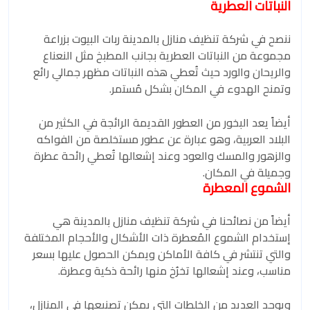
النباتات العطرية
ننصح في شركة تنظيف منازل بالمدينة ربات البيوت بزراعة
مجموعة من النباتات العطرية بجانب المطبخ مثل النعناع
والريحان والورد حيث تُعطي هذه النباتات مظهر جمالي رائع
وتمنح الهدوء في المكان بشكل مُستمر.
أيضاً يعد البخور من العطور القديمة الرائجة في الكثير من
البلاد العربية، وهو عبارة عن عطور مستخلصة من الفواكه
والزهور والمسك والعود وعند إشعالها تُعطي رائحة عطرة
وجميلة في المكان.
الشموع المعطرة
أيضاً من نصائحنا في شركة تنظيف منازل بالمدينة هي
إستخدام الشموع المُعطرة ذات الأشكال والأحجام المختلفة
والتي تنتشر في كافة الأماكن ويمكن الحصول عليها بسعر
مناسب، وعند إشعالها تخرُخ منها رائحة ذكية وعطرة.
ويوجد العديد من الخلطات التي يمكن تصنيعها في المنازل،