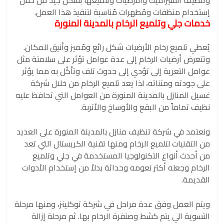
وتنظيف السيراميك والأرضيات وتلميعها بشكل جيد من خلال
إستخدام منظفات ومُطهرات مُناسبة لتنفيذ هذا العمل.
خدمات جلي وتلميع الرخام بالمدينة المنورة
يُعطي تلميع رخام الأرضيات شكل رائع ومُميز وأنيق للمكان.
وتتعرض أرضيات الرخام إلى عدة عوامل تؤثر على سلامتة مثل
عوامل التعرية إلى تؤدي إلى حدوث تلف وتأكُل به مما يؤثر
على جودته ومتناته، لذا يعد تلميع الرخام من خلال شركة
غسيل المنازل بالمدينة المنورة من العوامل التي تحافظ عليه
نظيف تماماً من البقع والأوساخ والأتربة.
ونعتمد في شركة تنظيف منازل بالمدينة المنورة على العديد
من التقنيات لتلميع الرخام ومنها تقنية الكريستال التي تعد
من أحدث أنواع التكنولوجيا المستخدمة في جلي وتلميع
الرخام وجعله أكثر نعومه وحداثة بدلاً من إستخدام الأدوات
القديمة.
ويتم العمل وفق عدة مراحل في شركة توكلينز، ومنها مرحلة
التسوية الي يتم كشط وصنفرة الرخام بها. ثم مرحلة إزالة