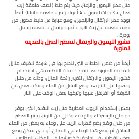
مثل عطر الليمون والزعتر، حيث يتم خلط ( نصف ملعقة زيت
نعناع + 3 حبات ليمون + 4 أعواد زعتر + ملعقة فانيليا). أيضاً
يوجد عطر البرتقال والزنجبيل، وهو عبارة عن خليط مكون من
نصف ملعقة من زيت اللوز + ثمرة برتقال + ملعقة زنجبيل
بودرة .
قشور الليمون والبرتقال لتعطير المنزل بالمدينة
المنورة
أيضاً من ضمن الخلطات التي ننصح بها في شركة تنظيف منازل
بالمدينة المنورة بعد تنفيذ خدمات التنظيف هي استخدام
قشور الليمون والبرتقال لتغيير رائحة المنزل، وذلك من خلال
وضعها على النار بعد وضع القليل من الماء وسكب بعض من
القرفة أو القرنفل عليها وتركها بعض الوقت على النار.
يمكن إستخدام الزيوت العطرية مثل زيت الافندر الذي يوفر
جو ملئ بالإسترخاء والهدوء وخالي من التوتر، ويتم التعطير
من خلال وضع بضع قطرات الزيت على وعاء به بعض من الماء
الساخن ثم وضع هذا الوعاء في المكان. أو حتى يمكن وضع
بعض القطرات في زجاجة رذاذ ورشها في المكان المطلوب