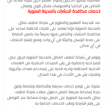
العالمية، ومنها الكحول ومواد تعقيم أخرى قوية تساعد في
التخلص من البكتريا والفيروسات بشكل قوي وفعال.
خدمات مكافحة الحشرات بالمدينة المنورة
عند تقديمنا التعقيم والتطهير في شركة تنظيف منازل
بالمدينة المنورة فإننا نعتمد على تقنيات مُختلفة تساعد على
مكافحة الحشرات والتخلص منها سريعاً بما يضمن الحفاظ
على صحة الإنسان والبيئة في أنٍ واحد ومنع إنتشار الحشرات
في أي مكان.
ونوفر في شركة تنظيف المنازل بالمدينة المنورة فريق عمل
مُميز لديه إحترافية في رش المبيدات الحشرية من العلامات
التجارية المختلفة ولديه قدرة على إستخدام معدات وأجهزة
وتقنيات رش هي الأحدث في هذا المجال.
علاوة على توفير خدمات سريعة ومُتكاملة وشاملة وفق
درجة إستجابة سريعة تضمن حصول عملاء شركة تنظيف
منازل بالمدينة المنورة على افضل جودة ممكنة عند التواصل
على رقم الشركة وطلب الخدمات الخاصة بنا.