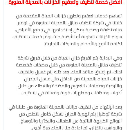
افضل خدمة تنظيف وتعقيم الخزانات بالمدينة المنورة
تساهم خدمات تعقيم وتطهير خزانات المياة المقدمة من
خلالنا في شركة تنظيف منازل بالمدينة المنورة في توفير
مياه نظيفة وصحية يمكن إستخدامها في جميع الأغراض،
سواء للخزانات العلوية أو الأرضية حيث نوفر خدمات التنظيف
لكافة الأنوع والأحجام والماركات التجارية.
وفي البداية يتم تفريغ خزان المياة من خلال فريق شركة
تنظيف منازل بالمدينة المنورة من خلال مضخات مُخصصة
لذلك، ثم إغلاق منافذ الماء. بعد ذلك يتم غسيل وتنظيف
خزانات المياه بالمدينة من الداخل مثل غسيل الجدران
والأرضية وصمامات التعويم والمضخة والغطاء من خلال
أدوات ومنظفات ومطهرات قوية وفعالة في التنظيف.
بعد الإنتهاء من تنظيف خزانات بالمدينة المنورة من خلالنا في
شركة توكلينز يتم تهوية الخزان بشكل كامل للتخلص من
الروائح الكريهة الناتجة عن الطحالب والبكتريا والأوساخ
والرواسب بالخزان، ثم إعادة ملئ الماء مرة أخرى.