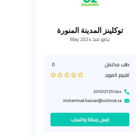
توكلينز المدينة المنورة
عضو منذ May 2024
طلب مكتمل
0
تقييم المورد
+201013725144
mohammad.hassan@outlook.sa
ارسل رسالة واتساب